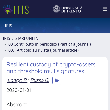
IRIS
IRIS
SIARI UNITN
03 Contributo in periodico (Part of a journal)
03.1 Articolo su rivista (Journal article)
Resilient custody of crypto-assets,
and threshold multisignatures
Longo R.
;
Russo G.
2020-01-01
Abstract