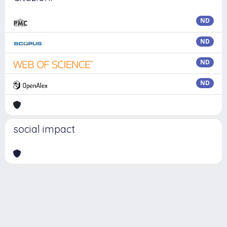
ND
ND
ND
ND
social impact
Powered by
IRIS
-
about IRIS
-
Utilizzo dei cookie
Copyright © 2026