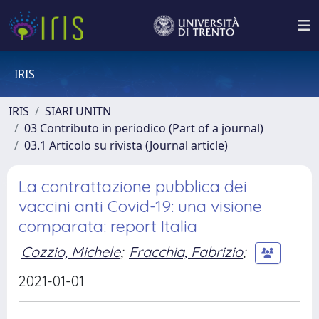
IRIS
IRIS
SIARI UNITN
03 Contributo in periodico (Part of a journal)
03.1 Articolo su rivista (Journal article)
La contrattazione pubblica dei
vaccini anti Covid-19: una visione
comparata: report Italia
Cozzio, Michele
;
Fracchia, Fabrizio
;
2021-01-01