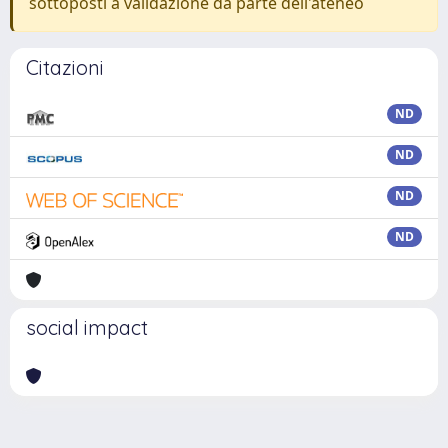
sottoposti a validazione da parte dell'ateneo
Citazioni
ND
ND
ND
ND
social impact