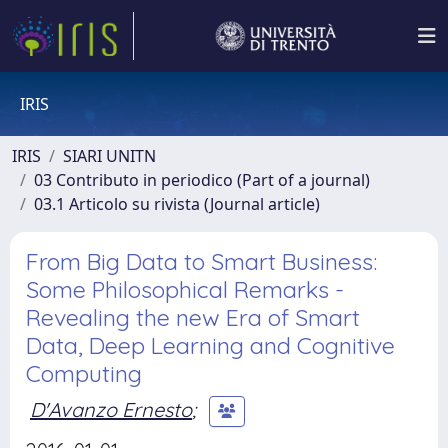
IRIS
IRIS
SIARI UNITN
03 Contributo in periodico (Part of a journal)
03.1 Articolo su rivista (Journal article)
From Big Data to Smart Business:
Some Philosophical Remarks -
Revealing the new Era of Smart
Data, Deep Learning and Cognitive
Computing
D'Avanzo Ernesto
;