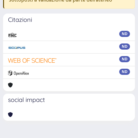
Citazioni
ND
ND
ND
ND
social impact