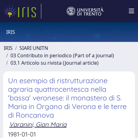
IRIS
IRIS
SIARI UNITN
03 Contributo in periodico (Part of a journal)
03.1 Articolo su rivista (Journal article)
Un esempio di ristrutturazione
agraria quattrocentesca nella
'bassa' veronese: il monastero di S.
Maria in Organo di Verona e le terre
di Roncanova
Varanini, Gian Maria
1981-01-01