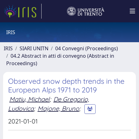
IRIS
IRIS
SIARI UNITN
04 Convegni (Proceedings)
04.2 Abstract in atti di convegno (Abstract in
Proceedings)
Observed snow depth trends in the
European Alps 1971 to 2019
Matiu, Michael
;
De Gregorio,
Ludovica
;
Majone, Bruno
;
2021-01-01