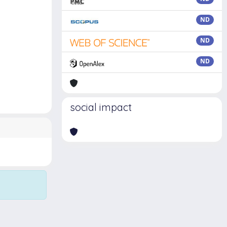
ND
ND
ND
social impact