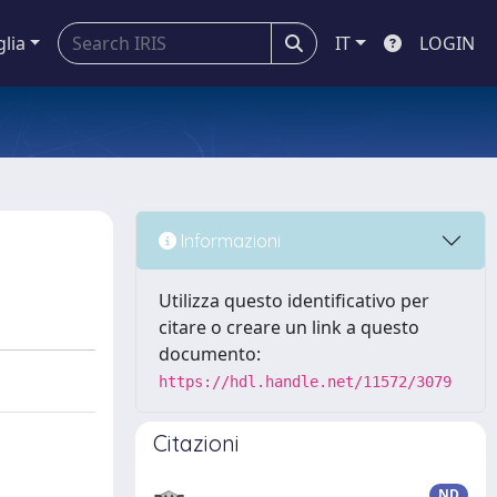
glia
IT
LOGIN
Informazioni
Utilizza questo identificativo per
citare o creare un link a questo
documento:
https://hdl.handle.net/11572/3079
Citazioni
ND