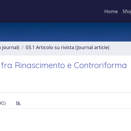
Home
Sfo
a journal)
03.1 Articolo su rivista (Journal article)
ia fra Rinascimento e Controriforma
DC)