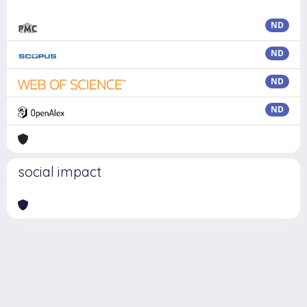
ND
ND
ND
ND
social impact
Powered by
IRIS
-
about IRIS
-
Utilizzo dei cookie
Copyright © 2026