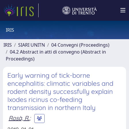
IRIS
IRIS
SIARI UNITN
04 Convegni (Proceedings)
04.2 Abstract in atti di convegno (Abstract in
Proceedings)
Early warning of tick-borne
encephalitis: climatic variables and
rodent density successfully explain
Ixodes ricinus co-feeding
transmission in northern Italy
Rosà, R.
;