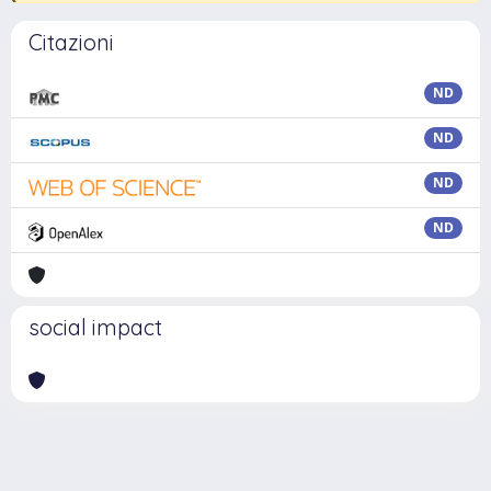
Citazioni
ND
ND
ND
ND
social impact