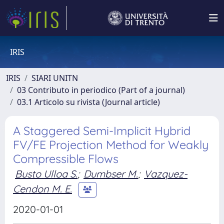
IRIS
IRIS
SIARI UNITN
03 Contributo in periodico (Part of a journal)
03.1 Articolo su rivista (Journal article)
A Staggered Semi-Implicit Hybrid
FV/FE Projection Method for Weakly
Compressible Flows
Busto Ulloa S.
;
Dumbser M.
;
Vazquez-
Cendon M. E.
2020-01-01