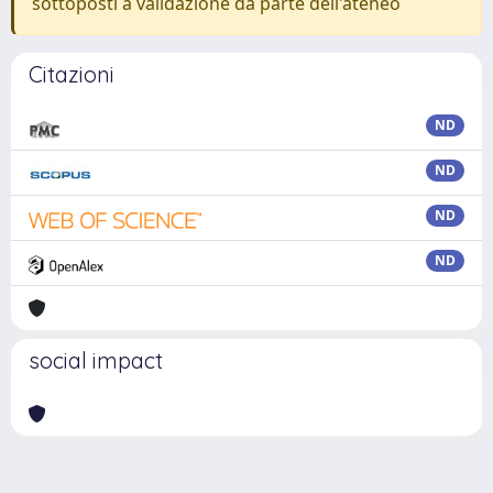
sottoposti a validazione da parte dell'ateneo
Citazioni
ND
ND
ND
ND
social impact