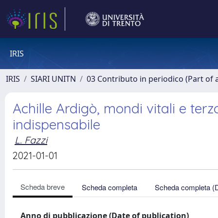
IRIS
IRIS
SIARI UNITN
03 Contributo in periodico (Part of 
Achille Ardigò, mondi vitali e terz
indispensabile
L. Fazzi
2021-01-01
Scheda breve
Scheda completa
Scheda completa (
Anno di pubblicazione (Date of publication)