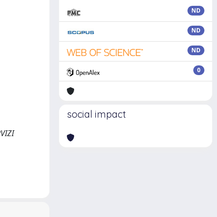
ND
ND
ND
0
social impact
RVIZI