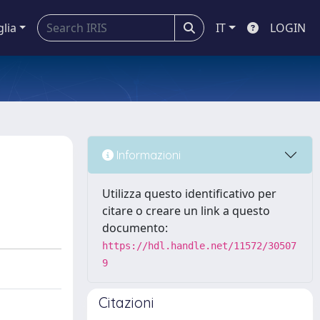
glia
IT
LOGIN
Informazioni
Utilizza questo identificativo per
citare o creare un link a questo
documento:
https://hdl.handle.net/11572/30507
9
Citazioni