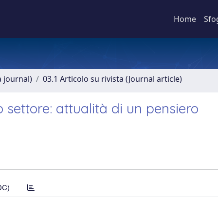
Home
Sfo
a journal)
03.1 Articolo su rivista (Journal article)
o settore: attualità di un pensiero
DC)