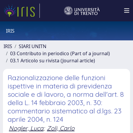
IRIS
IRIS
SIARI UNITN
03 Contributo in periodico (Part of a journal)
03.1 Articolo su rivista (Journal article)
Razionalizzazione delle funzioni
ispettive in materia di previdenza
sociale e di lavoro, a norma dell'art. 8
della L. 14 febbraio 2003, n. 30:
commentario sistematico al d.lgs. 23
aprile 2004, n. 124
Nogler, Luca
;
Zoli, Carlo