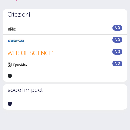
Citazioni
ND
ND
ND
ND
social impact