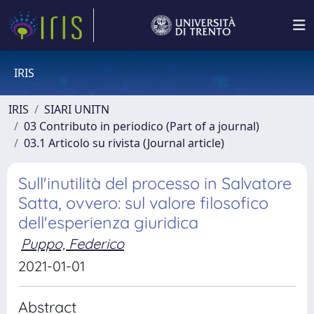
IRIS
IRIS
SIARI UNITN
03 Contributo in periodico (Part of a journal)
03.1 Articolo su rivista (Journal article)
Sull'inutilità del processo in Salvatore
Satta, ovvero: sul valore filosofico
dell'esperienza giuridica
Puppo, Federico
2021-01-01
Abstract