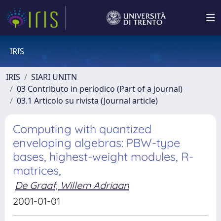
IRIS
IRIS
SIARI UNITN
03 Contributo in periodico (Part of a journal)
03.1 Articolo su rivista (Journal article)
Computing with quantized
enveloping algebras: PBW-type
bases, highest-weight modules, R-
matrices,
De Graaf, Willem Adriaan
2001-01-01