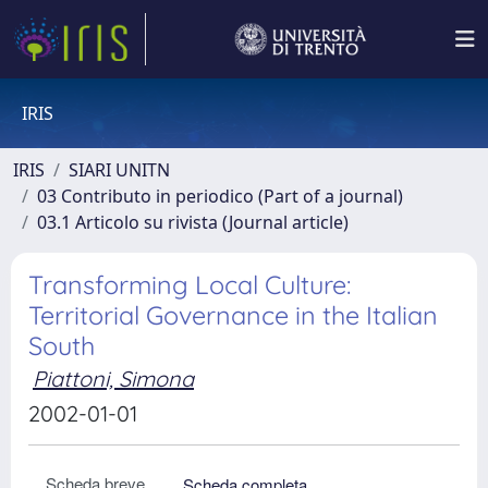
IRIS
IRIS
SIARI UNITN
03 Contributo in periodico (Part of a journal)
03.1 Articolo su rivista (Journal article)
Transforming Local Culture:
Territorial Governance in the Italian
South
Piattoni, Simona
2002-01-01
Scheda breve
Scheda completa