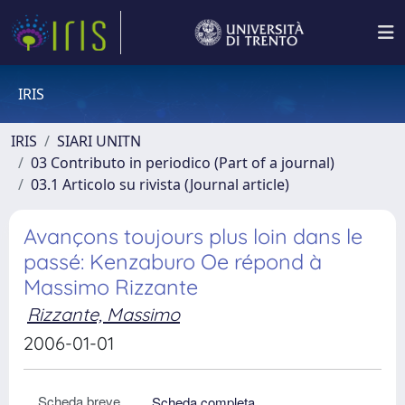
IRIS
IRIS
SIARI UNITN
03 Contributo in periodico (Part of a journal)
03.1 Articolo su rivista (Journal article)
Avançons toujours plus loin dans le
passé: Kenzaburo Oe répond à
Massimo Rizzante
Rizzante, Massimo
2006-01-01
Scheda breve
Scheda completa