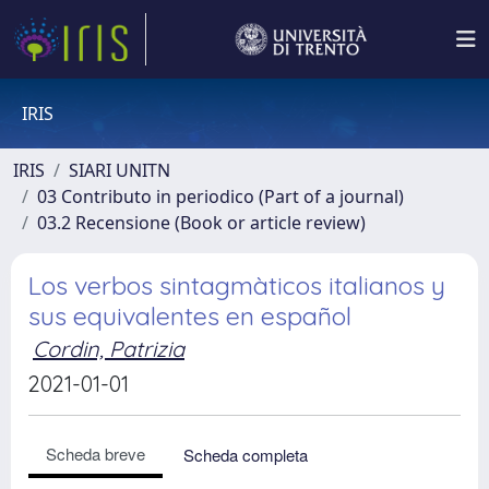
IRIS
IRIS
SIARI UNITN
03 Contributo in periodico (Part of a journal)
03.2 Recensione (Book or article review)
Los verbos sintagmàticos italianos y
sus equivalentes en español
Cordin, Patrizia
2021-01-01
Scheda breve
Scheda completa