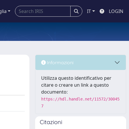
glia
IT
LOGIN
Informazioni
Utilizza questo identificativo per
citare o creare un link a questo
documento:
https://hdl.handle.net/11572/30045
7
Citazioni