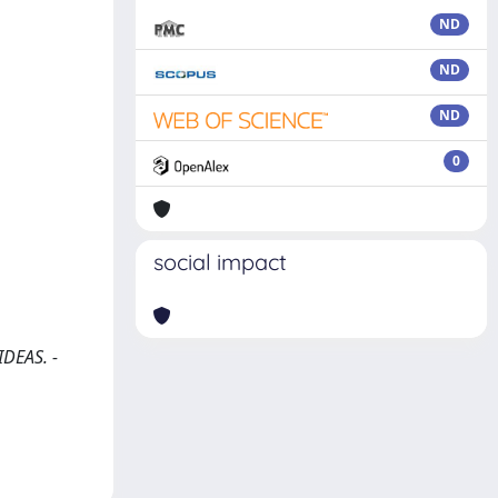
ND
ND
ND
0
social impact
IDEAS. -