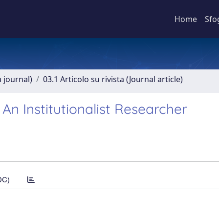
Home
Sfo
a journal)
03.1 Articolo su rivista (Journal article)
 An Institutionalist Researcher
DC)