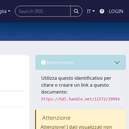
glia
IT
LOGIN
Informazioni
Utilizza questo identificativo per
citare o creare un link a questo
documento:
https://hdl.handle.net/11572/29994
Attenzione
Attenzione! I dati visualizzati non