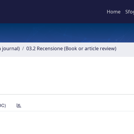
Home
Sfo
a journal)
03.2 Recensione (Book or article review)
DC)