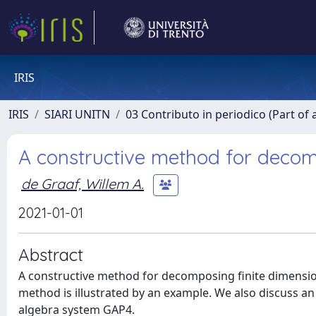
IRIS
IRIS
SIARI UNITN
03 Contributo in periodico (Part of 
A constructive method for decom
de Graaf, Willem A.
2021-01-01
Abstract
A constructive method for decomposing finite dimension
method is illustrated by an example. We also discuss a
algebra system GAP4.