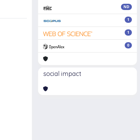
ND
1
1
0
social impact