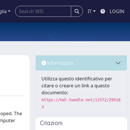
glia
IT
LOGIN
Informazioni
Utilizza questo identificativo per
citare o creare un link a questo
documento:
https://hdl.handle.net/11572/29918
3
loped. The
omputer
Citazioni