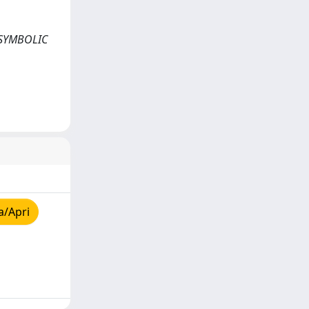
F SYMBOLIC
a/Apri