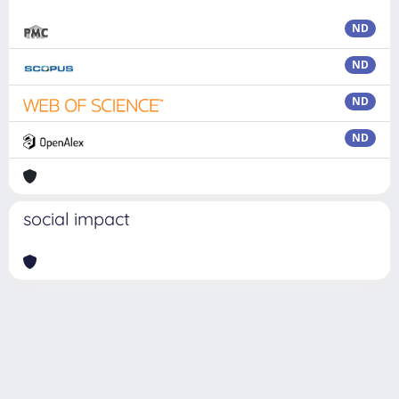
ND
ND
ND
ND
social impact
Powered by
IRIS
-
about IRIS
-
Utilizzo dei cookie
Copyright © 2026