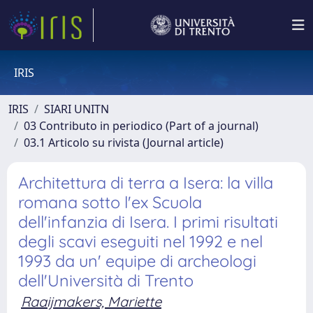
IRIS
IRIS
SIARI UNITN
03 Contributo in periodico (Part of a journal)
03.1 Articolo su rivista (Journal article)
Architettura di terra a Isera: la villa
romana sotto l'ex Scuola
dell'infanzia di Isera. I primi risultati
degli scavi eseguiti nel 1992 e nel
1993 da un' equipe di archeologi
dell'Università di Trento
Raaijmakers, Mariette