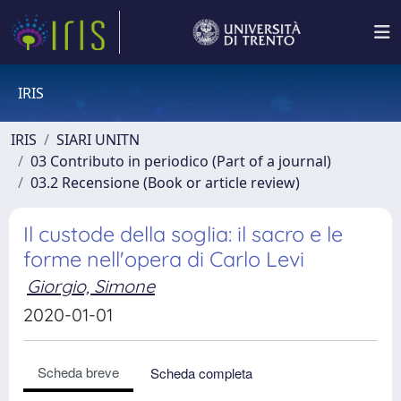
IRIS
IRIS
SIARI UNITN
03 Contributo in periodico (Part of a journal)
03.2 Recensione (Book or article review)
Il custode della soglia: il sacro e le
forme nell'opera di Carlo Levi
Giorgio, Simone
2020-01-01
Scheda breve
Scheda completa