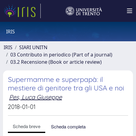
IRIS
IRIS
SIARI UNITN
03 Contributo in periodico (Part of a journal)
03.2 Recensione (Book or article review)
Supermamme e superpapà: il
mestiere di genitore tra gli USA e noi
Pes, Luca Giuseppe
2018-01-01
Scheda breve
Scheda completa