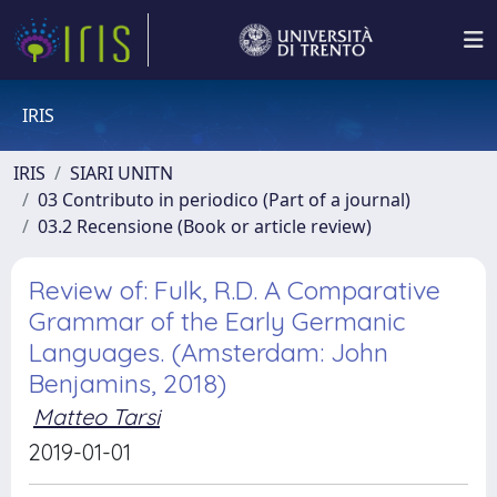
IRIS
IRIS
SIARI UNITN
03 Contributo in periodico (Part of a journal)
03.2 Recensione (Book or article review)
Review of: Fulk, R.D. A Comparative
Grammar of the Early Germanic
Languages. (Amsterdam: John
Benjamins, 2018)
Matteo Tarsi
2019-01-01