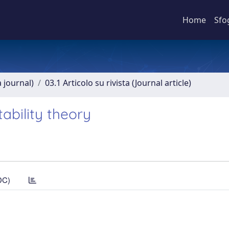
Home
Sfo
a journal)
03.1 Articolo su rivista (Journal article)
ability theory
DC)