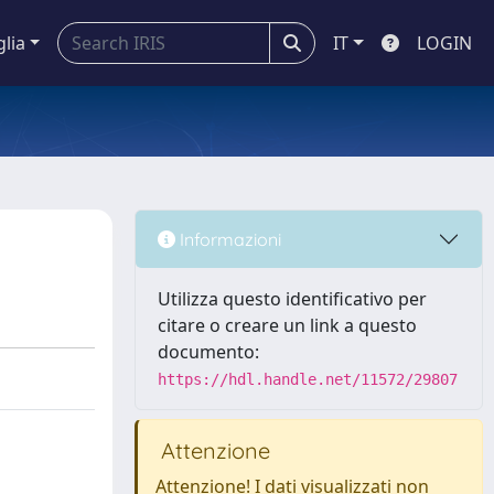
glia
IT
LOGIN
Informazioni
Utilizza questo identificativo per
citare o creare un link a questo
documento:
https://hdl.handle.net/11572/29807
Attenzione
Attenzione! I dati visualizzati non