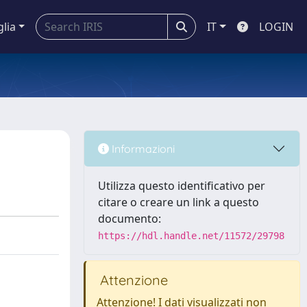
glia
IT
LOGIN
Informazioni
Utilizza questo identificativo per
citare o creare un link a questo
documento:
https://hdl.handle.net/11572/29798
Attenzione
Attenzione! I dati visualizzati non