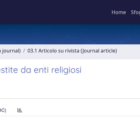
Home
Sfo
a journal)
03.1 Articolo su rivista (Journal article)
tite da enti religiosi
DC)