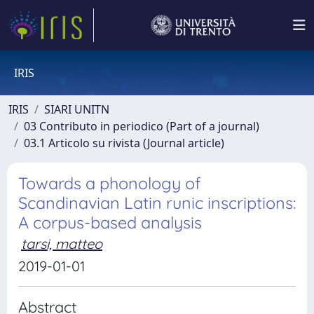
IRIS
IRIS
SIARI UNITN
03 Contributo in periodico (Part of a journal)
03.1 Articolo su rivista (Journal article)
Towards a phonology of
Scandinavian Latin runic inscriptions:
A corpus-based analysis
tarsi, matteo
2019-01-01
Abstract