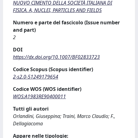
NUOVO CIMENTO DELLA SOCIETÀ ITALIANA DI
FISICA. A, NUCLEI, PARTICLES AND FIELDS
Numero e parte del fascicolo (Issue number
and part)
2
DOI
https://dx.doi.org/10.1007/BF02833723
Codice Scopus (Scopus identifier)
2-s2.0-51249179654
Codice WOS (WOS identifier)
WOS:A1983RE90400011
Tutti gli autori
Orlandini, Giuseppina; Traini, Marco Claudio; F.,
Dellagiacoma
Appare nelle tipologie: