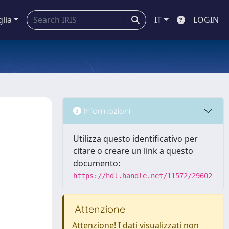
glia
IT
LOGIN
Informazioni
Utilizza questo identificativo per
citare o creare un link a questo
documento:
https://hdl.handle.net/11572/29602
Attenzione
Attenzione! I dati visualizzati non