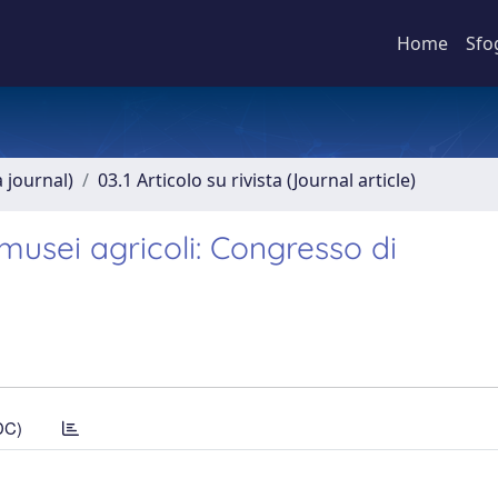
Home
Sfo
a journal)
03.1 Articolo su rivista (Journal article)
 musei agricoli: Congresso di
DC)