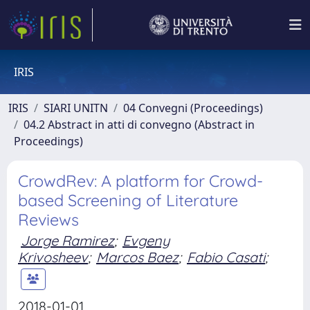
IRIS
IRIS
SIARI UNITN
04 Convegni (Proceedings)
04.2 Abstract in atti di convegno (Abstract in
Proceedings)
CrowdRev: A platform for Crowd-
based Screening of Literature
Reviews
Jorge Ramirez
;
Evgeny
Krivosheev
;
Marcos Baez
;
Fabio Casati
;
2018-01-01