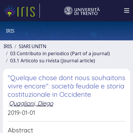
IRIS
IRIS
SIARI UNITN
03 Contributo in periodico (Part of a journal)
03.1 Articolo su rivista (Journal article)
"Quelque chose dont nous souhaitons
vivre encore": società feudale e storia
costituzionale in Occidente
Quaglioni, Diego
2019-01-01
Abstract