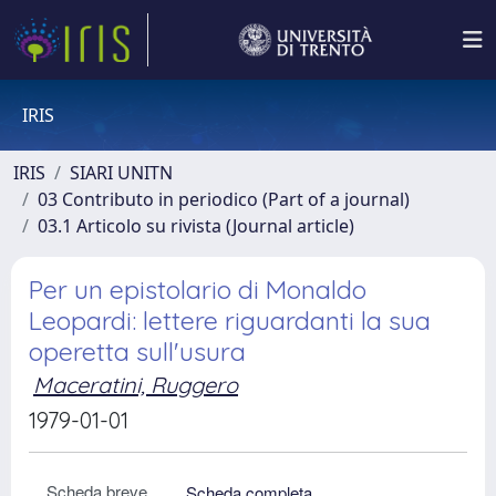
IRIS
IRIS
SIARI UNITN
03 Contributo in periodico (Part of a journal)
03.1 Articolo su rivista (Journal article)
Per un epistolario di Monaldo
Leopardi: lettere riguardanti la sua
operetta sull'usura
Maceratini, Ruggero
1979-01-01
Scheda breve
Scheda completa