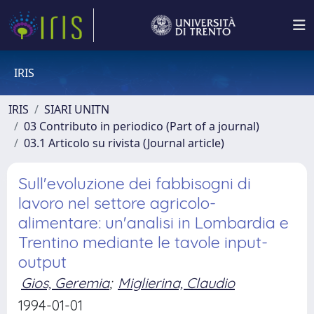
IRIS
IRIS
SIARI UNITN
03 Contributo in periodico (Part of a journal)
03.1 Articolo su rivista (Journal article)
Sull'evoluzione dei fabbisogni di
lavoro nel settore agricolo-
alimentare: un'analisi in Lombardia e
Trentino mediante le tavole input-
output
Gios, Geremia
;
Miglierina, Claudio
1994-01-01