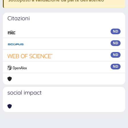
Citazioni
ND
ND
ND
ND
social impact