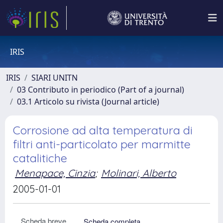
IRIS
IRIS
SIARI UNITN
03 Contributo in periodico (Part of a journal)
03.1 Articolo su rivista (Journal article)
Corrosione ad alta temperatura di
filtri anti-particolato per marmitte
catalitiche
Menapace, Cinzia
;
Molinari, Alberto
2005-01-01
Scheda breve
Scheda completa