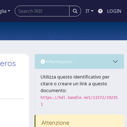
glia
IT
LOGIN
geros
Informazioni
Utilizza questo identificativo per
citare o creare un link a questo
documento:
https://hdl.handle.net/11572/29235
1
Attenzione