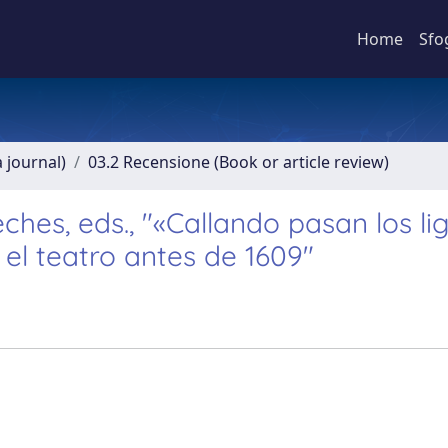
Home
Sfo
a journal)
03.2 Recensione (Book or article review)
hes, eds., "«Callando pasan los li
 el teatro antes de 1609"