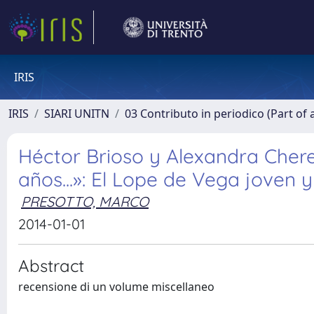
IRIS
IRIS
SIARI UNITN
03 Contributo in periodico (Part of 
Héctor Brioso y Alexandra Cherec
años...»: El Lope de Vega joven y
PRESOTTO, MARCO
2014-01-01
Abstract
recensione di un volume miscellaneo