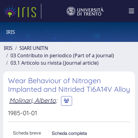
IRIS
IRIS
SIARI UNITN
03 Contributo in periodico (Part of a journal)
03.1 Articolo su rivista (Journal article)
Wear Behaviour of Nitrogen
Implanted and Nitrided Ti6A14V Alloy
Molinari, Alberto
;
1985-01-01
Scheda breve
Scheda completa