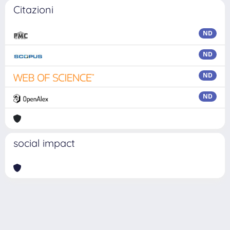
Citazioni
ND
ND
ND
ND
social impact
Powered by
IRIS
-
about IRIS
-