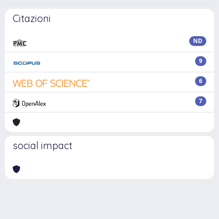
Citazioni
ND
9
6
7
social impact