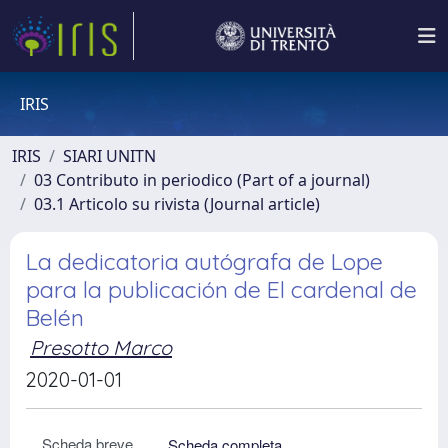
IRIS
IRIS
SIARI UNITN
03 Contributo in periodico (Part of a journal)
03.1 Articolo su rivista (Journal article)
La dedicatoria autógrafa de Lope
para la publicación de El cardenal de
Belén
Presotto Marco
2020-01-01
Scheda breve
Scheda completa