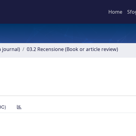
Home
Sfo
a journal)
03.2 Recensione (Book or article review)
DC)