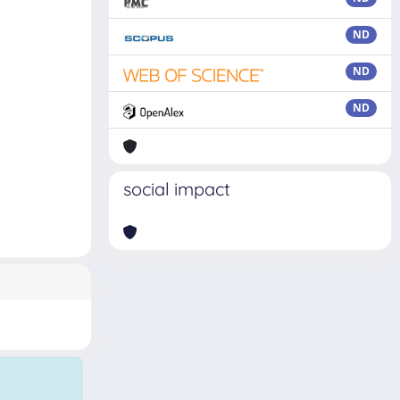
ND
ND
ND
social impact