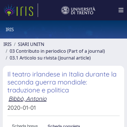
IRIS
IRIS
SIARI UNITN
03 Contributo in periodico (Part of a journal)
03.1 Articolo su rivista (Journal article)
Il teatro irlandese in Italia durante la
seconda guerra mondiale:
traduzione e politica
Bibbò, Antonio
2020-01-01
Scheda breve
Scheda completa