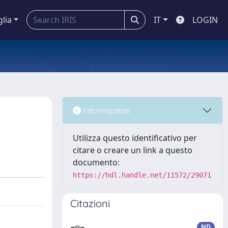
glia
IT
LOGIN
Informazioni
Utilizza questo identificativo per
citare o creare un link a questo
documento:
https://hdl.handle.net/11572/29071
Citazioni
ND