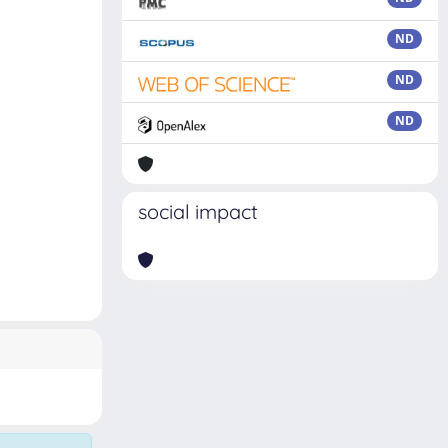
ND
ND
ND
social impact