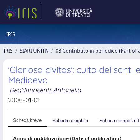
IRIS
IRIS
SIARI UNITN
03 Contributo in periodico (Part of 
'Gloriosa civitas': culto dei santi
Medioevo
Degl'Innocenti, Antonella
2000-01-01
Scheda breve
Scheda completa
Scheda completa (
Anno di pubblicazione (Date of publication)