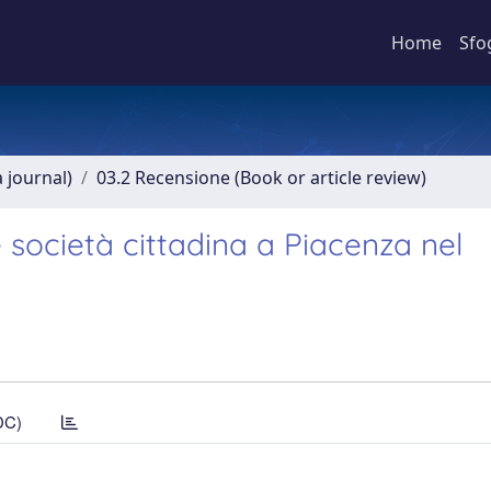
Home
Sfo
a journal)
03.2 Recensione (Book or article review)
 e società cittadina a Piacenza nel
DC)