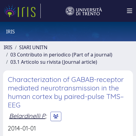
IRIS
IRIS
SIARI UNITN
03 Contributo in periodico (Part of a journal)
03.1 Articolo su rivista (Journal article)
Characterization of GABAB-receptor
mediated neurotransmission in the
human cortex by paired-pulse TMS–
EEG
Belardinelli P
;
2014-01-01