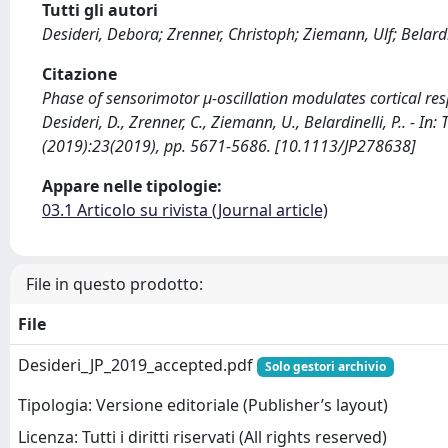
Tutti gli autori
Desideri, Debora; Zrenner, Christoph; Ziemann, Ulf; Belardi
Citazione
Phase of sensorimotor μ-oscillation modulates cortical re
Desideri, D., Zrenner, C., Ziemann, U., Belardinelli, P.. 
(2019):23(2019), pp. 5671-5686. [10.1113/JP278638]
Appare nelle tipologie:
03.1 Articolo su rivista (Journal article)
File in questo prodotto:
File
Desideri_JP_2019_accepted.pdf
Solo gestori archivio
Tipologia: Versione editoriale (Publisher’s layout)
Licenza: Tutti i diritti riservati (All rights reserved)