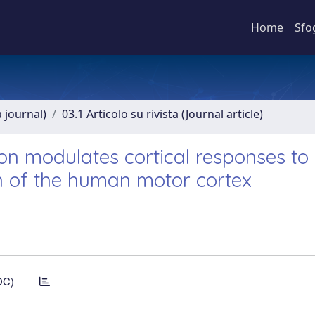
Home
Sfo
a journal)
03.1 Articolo su rivista (Journal article)
ion modulates cortical responses to
on of the human motor cortex
DC)