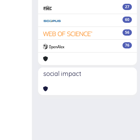
27
60
56
76
social impact