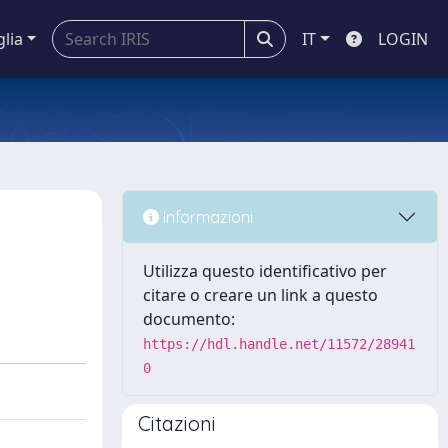
glia
IT
LOGIN
Informazioni
Utilizza questo identificativo per
citare o creare un link a questo
documento:
https://hdl.handle.net/11572/28941
0
Citazioni