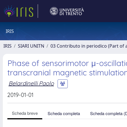
IRIS
IRIS
SIARI UNITN
03 Contributo in periodico (Part of 
Phase of sensorimotor μ-oscillat
transcranial magnetic stimulati
Belardinelli Paolo
2019-01-01
Scheda breve
Scheda completa
Scheda completa (