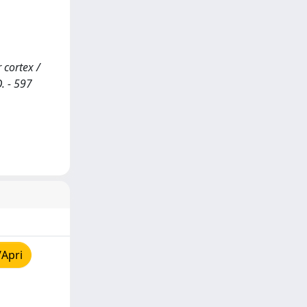
 cortex /
. - 597
/Apri