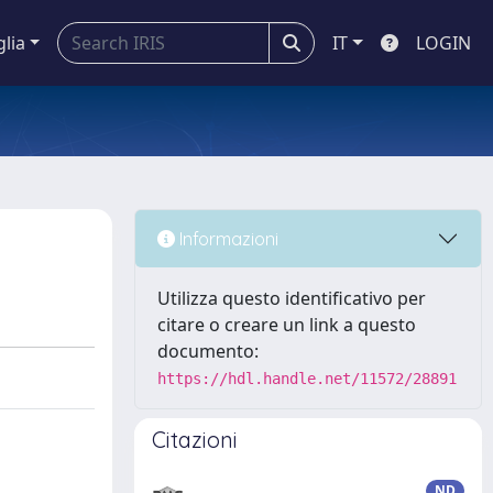
glia
IT
LOGIN
Informazioni
Utilizza questo identificativo per
citare o creare un link a questo
documento:
https://hdl.handle.net/11572/28891
Citazioni
ND