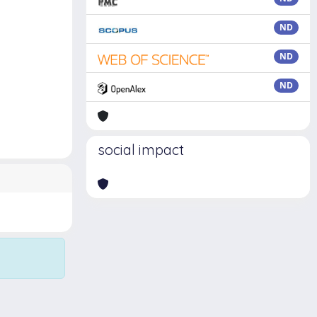
ND
ND
ND
social impact