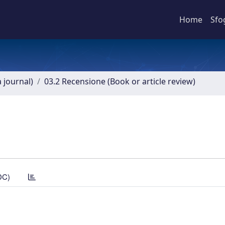
Home
Sfo
a journal)
03.2 Recensione (Book or article review)
DC)