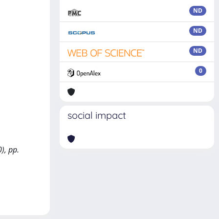
ND
ND
ND
0
social impact
), pp.