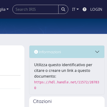
glia
IT
LOGIN
Informazioni
Utilizza questo identificativo per
citare o creare un link a questo
documento:
https://hdl.handle.net/11572/28783
0
Citazioni