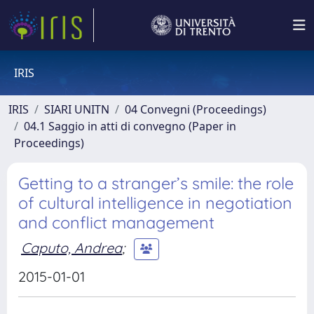
IRIS
IRIS
SIARI UNITN
04 Convegni (Proceedings)
04.1 Saggio in atti di convegno (Paper in
Proceedings)
Getting to a stranger’s smile: the role
of cultural intelligence in negotiation
and conflict management
Caputo, Andrea
;
2015-01-01