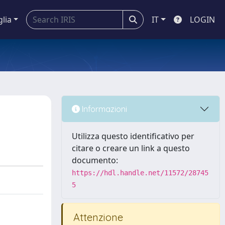
glia
IT
LOGIN
Informazioni
Utilizza questo identificativo per
citare o creare un link a questo
documento:
https://hdl.handle.net/11572/28745
5
Attenzione