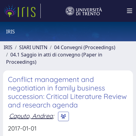
IRIS
IRIS
SIARI UNITN
04 Convegni (Proceedings)
04.1 Saggio in atti di convegno (Paper in
Proceedings)
Conflict management and
negotiation in family business
succession: Critical Literature Review
and research agenda
Caputo, Andrea
;
2017-01-01